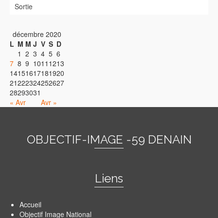
Sortie
décembre 2020
L
M
M
J
V
S
D
1
2
3
4
5
6
7
8
9
10
11
12
13
14
15
16
17
18
19
20
21
22
23
24
25
26
27
28
29
30
31
« Avr
Avr »
OBJECTIF-IMAGE -59 DENAIN
Liens
Accueil
Objectif Image National