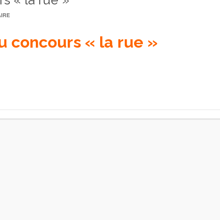
s « la rue »
IRE
u concours « la rue »